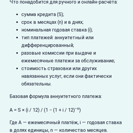
Что понадобится для ручного и онлайн‑расчёта:
сумма кредита (S);
срок в месяцах (n) и в днях;
номинальная годовая ставка (i);
тип платежей: аннуитетный или
дифференцированный;
разовые комиссии при выдаче и
ежемесячные платежи за обслуживание;
стоимость страховки или других
навязанных услуг, если они фактически
обязательны.
Базовая формула аннуитетного платежа:
−n
A = S × (i / 12) / (1 − (1 + i / 12)
)
Где A — ежемесячный платёж, i — годовая ставка
в долях единицы, n — количество месяцев.