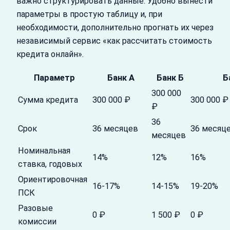
важно структурировать данные. Удобно вынести
параметры в простую таблицу и, при
необходимости, дополнительно прогнать их через
независимый сервис «как рассчитать стоимость
кредита онлайн».
Параметр
Банк А
Банк Б
Б
300 000
Сумма кредита
300 000 ₽
300 000 ₽
₽
36
Срок
36 месяцев
36 месяц
месяцев
Номинальная
14%
12%
16%
ставка, годовых
Ориентировочная
16-17%
14-15%
19-20%
ПСК
Разовые
0 ₽
1 500 ₽
0 ₽
комиссии