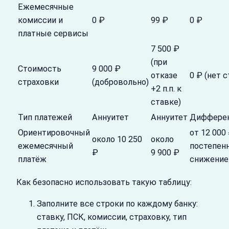
Ежемесячные
комиссии и
0 ₽
99 ₽
0 ₽
платные сервисы
7 500 ₽
(при
Стоимость
9 000 ₽
отказе
0 ₽ (нет 
страховки
(добровольно)
+2 п.п. к
ставке)
Тип платежей
Аннуитет
Аннуитет
Диффере
Ориентировочный
от 12 000 
около 10 250
около
ежемесячный
постепен
₽
9 900 ₽
платёж
снижени
Как безопасно использовать такую таблицу:
Заполните все строки по каждому банку:
ставку, ПСК, комиссии, страховку, тип