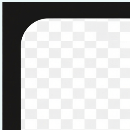
Перейти
к
содержимому