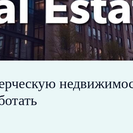
рческую недвижимост
ботать