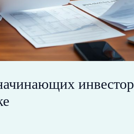
ачинающих инвесторо
ке