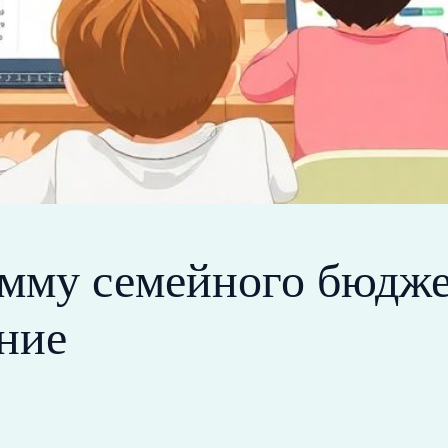
амму семейного бюдже
ение