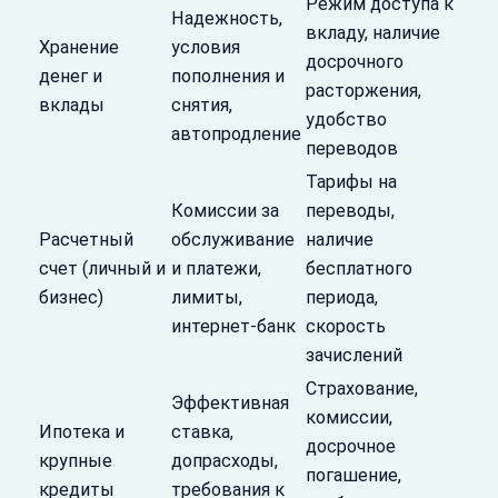
Режим доступа к
Надежность,
вкладу, наличие
Хранение
условия
досрочного
денег и
пополнения и
расторжения,
вклады
снятия,
удобство
автопродление
переводов
Тарифы на
Комиссии за
переводы,
Расчетный
обслуживание
наличие
счет (личный и
и платежи,
бесплатного
бизнес)
лимиты,
периода,
интернет-банк
скорость
зачислений
Страхование,
Эффективная
комиссии,
Ипотека и
ставка,
досрочное
крупные
допрасходы,
погашение,
кредиты
требования к